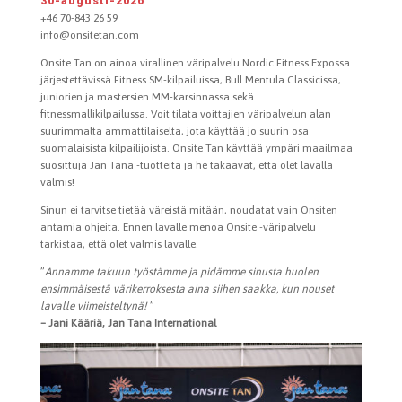
30-augusti-2026
+46 70-843 26 59
info@onsitetan.com
Onsite Tan on ainoa virallinen väripalvelu Nordic Fitness Expossa
järjestettävissä Fitness SM-kilpailuissa, Bull Mentula Classicissa,
juniorien ja mastersien MM-karsinnassa sekä
fitnessmallikilpailussa. Voit tilata voittajien väripalvelun alan
suurimmalta ammattilaiselta, jota käyttää jo suurin osa
suomalaisista kilpailijoista. Onsite Tan käyttää ympäri maailmaa
suosittuja Jan Tana -tuotteita ja he takaavat, että olet lavalla
valmis!
Sinun ei tarvitse tietää väreistä mitään, noudatat vain Onsiten
antamia ohjeita. Ennen lavalle menoa Onsite -väripalvelu
tarkistaa, että olet valmis lavalle.
”
Annamme takuun työstämme ja pidämme sinusta huolen
ensimmäisestä värikerroksesta aina siihen saakka, kun nouset
lavalle viimeisteltynä!
”
– Jani Kääriä, Jan Tana International