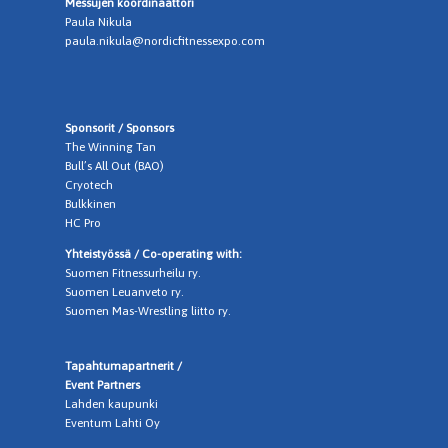
Messujen koordinaattori
Paula Nikula
paula.nikula@nordicfitnessexpo.com
Sponsorit / Sponsors
The Winning Tan
Bull’s All Out (BAO)
Cryotech
Bulkkinen
HC Pro
Yhteistyössä / Co-operating with:
Suomen Fitnessurheilu ry.
Suomen Leuanveto ry.
Suomen Mas-Wrestling liitto ry.
Tapahtumapartnerit /
Event Partners
Lahden kaupunki
Eventum Lahti Oy