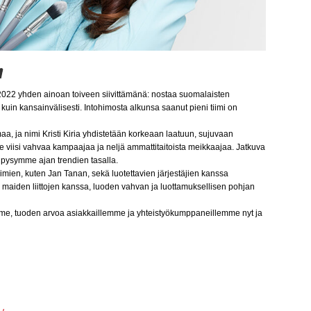
i
sa 2022 yhden ainoan toiveen siivittämänä: nostaa suomalaisten
kuin kansainvälisesti. Intohimosta alkunsa saanut pieni tiimi on
a, ja nimi Kristi Kiria yhdistetään korkeaan laatuun, sujuvaan
 viisi vahvaa kampaajaa ja neljä ammattitaitoista meikkaajaa. Jatkuva
pysymme ajan trendien tasalla.
iimien, kuten Jan Tanan, sekä luotettavien järjestäjien kanssa
maiden liittojen kanssa, luoden vahvan ja luottamuksellisen pohjan
mme, tuoden arvoa asiakkaillemme ja yhteistyökumppaneillemme nyt ja