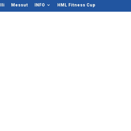
li
Messut
INFO
HML Fitness Cup