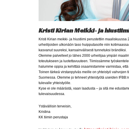
Kristi Kirian Meikki- ja hiustiim
Kristi Kirian meikki- ja hiustiimi perustettiin maaliskuus
urheilijoiden ulkonäön taso huipputasolle niin kotimaassa 
kasvanut suureksi, kansainvälisesti tunnetuksi brändiksi.
Olemme palvelleet jo lähes 2000 urheilijaa ympäri maailma
toteutukseen ja luotettavuuteen.
Tiimissämme työskentelee
halumme oppia ja kehittää osaamistamme varmistaa, että 
Toinen tärkeä virstanpylväs meille on yhteistyö vahvojen t
Suomessa. Olemme jo tehneet yhteistyötä useiden IFBB:n 
tulevalle yhteistyölle.
Kyse ei ole määrästä, vaan laadusta – ja sitä me edusta
tulevaisuudessa.
Ystävällisin terveisin,
Kristina
KK tiimin perustaja