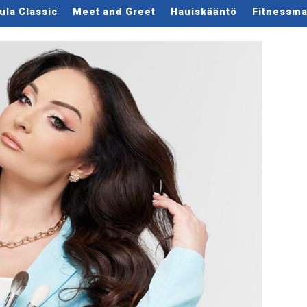
ula Classic
Meet and Greet
Hauiskääntö
Fitnessmal