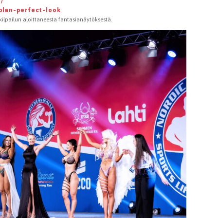
m/
/plan-perfect-look
M-kilpailun aloittaneesta fantasianäytöksestä.