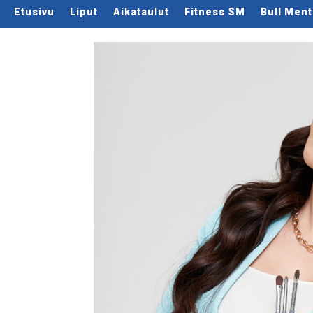
Etusivu
Liput
Aikataulut
Fitness SM
Bull Ment