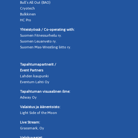
Bull’s All Out (BAO)
Cryotech
Bulkkinen
HC Pro
Yhteistyössä / Co-operating with:
Suomen Fitnessurheilu ry.
Suomen Leuanveto ry.
Suomen Mas-Wrestling liitto ry.
Tapahtumapartnerit /
Event Partners
Lahden kaupunki
Eventum Lahti Oy
Tapahtuman visuaalinen ilme:
Adway Oy
Valaistus ja äänentoisto:
Light Side of the Moon
Live Stream:
Grassmark, Oy
Valokuvaajat: