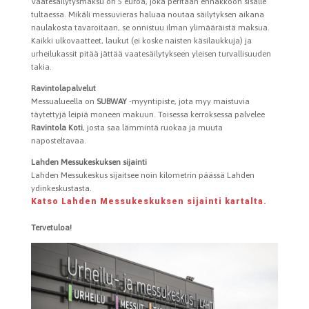
Vaatesäilytysmaksu on 5 euroa, joka peritään ennakkoon sisälle
tultaessa. Mikäli messuvieras haluaa noutaa säilytyksen aikana
naulakosta tavaroitaan, se onnistuu ilman ylimääräistä maksua.
Kaikki ulkovaatteet, laukut (ei koske naisten käsilaukkuja) ja
urheilukassit pitää jättää vaatesäilytykseen yleisen turvallisuuden
takia.
Ravintolapalvelut
Messualueella on
SUBWAY
-myyntipiste, jota myy maistuvia
täytettyjä leipiä moneen makuun. Toisessa kerroksessa palvelee
Ravintola Koti
, josta saa lämmintä ruokaa ja muuta
naposteltavaa.
Lahden Messukeskuksen sijainti
Lahden Messukeskus sijaitsee noin kilometrin päässä Lahden
ydinkeskustasta.
Katso Lahden Messukeskuksen sijainti kartalta.
Tervetuloa!