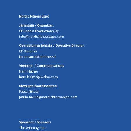
Nordic Fitness Expo
Järjestäjä / Organizer:
KP Fitness Productions Oy
info@nordicfitnessexpo.com
Operatiivinen johtaja / Operative Director:
KP Ourama
kp.ourama@kpfitness.fi
Viestintä /
Communications
Harri Halme
harri.halme@welho.com
Messujen koordinaattori
Paula Nikula
paula.nikula@nordicfitnessexpo.com
Sponsorit / Sponsors
The Winning Tan